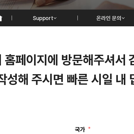
Support
온라인 문의
어
홈
페
이
지
에
방
문
해
주
셔
서
작
성
해
주
시
면
빠
른
시
일
내
국가