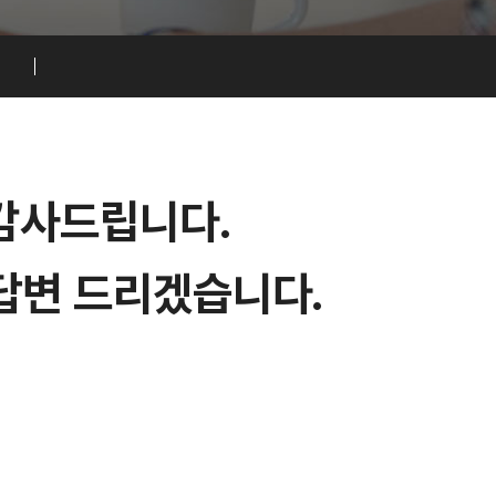
감
사
드
립
니
다
.
답
변
드
리
겠
습
니
다
.