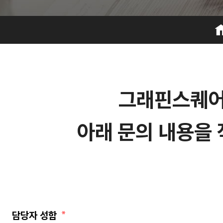
그
래
핀
스
퀘
아
래
문
의
내
용
을
담당자 성함