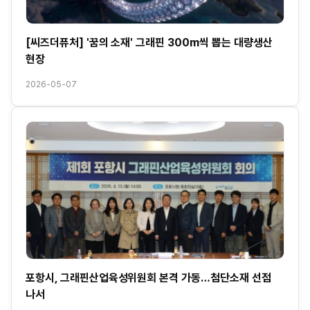
[씨즈더퓨처] '꿈의 소재' 그래핀 300m씩 뽑는 대량생산
현장
2026-05-07
포항시, 그래핀산업육성위원회 본격 가동…첨단소재 선점
나서