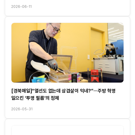
2026-06-11
[경북매일]“열선도 없는데 삼겹살이 익네?”⋯주방 혁명
일으킨 ‘투명 필름’의 정체
2026-05-31