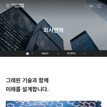
KR
회사연혁
About
회사연혁
그
래
핀
기
술
과
함
께
미
래
를
설
계
합
니
다
.