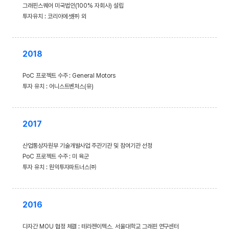
그래핀스퀘어 미국법인(100% 자회사) 설립
투자유치 : 코리아에셋㈜ 외
2018
PoC 프로젝트 수주 : General Motors
투자 유치 : 어니스트벤처스(유)
2017
산업통상자원부 기술개발사업 주관기관 및 참여기관 선정
PoC 프로젝트 수주 : 미 육군
투자 유치 : 원익투자파트너스㈜
2016
다자간 MOU 협정 체결 : 테라젠이텍스, 서울대학교 그래핀 연구센터