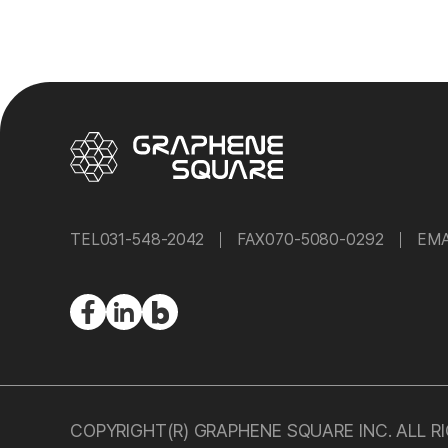
TEL
031-548-2042
FAX
070-5080-0292
EMA
COPYRIGHT(R) GRAPHENE SQUARE INC. ALL 